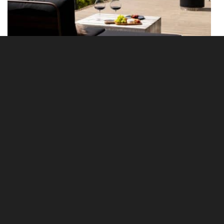
Hytter av høy kvalitet
Vi leverer nøkkelferdige fritidsboliger – bygget for norske
forhold, og skreddersydd for deg som vil ha en hytte som
både ser bra ut og varer lenge. Med mange års erfaring i
både hus- og hyttebygging, tar vi ansvar for hele prosessen:
fra regulering og søknadsarbeid til bygging, overlevering og
oppfølging. Du får én dedikert kontaktperson og tett dialog
hele veien – og et sluttresultat du kan være trygg på.