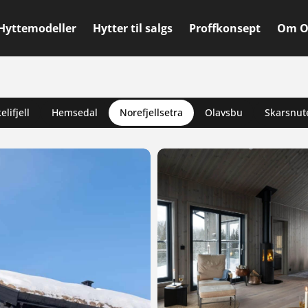
Hyttemodeller
Hytter til salgs
Proffkonsept
Om O
lifjell
Hemsedal
Norefjellsetra
Olavsbu
Skarsnut