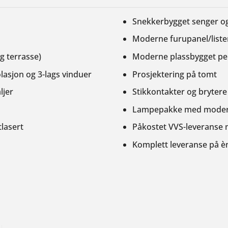
Snekkerbygget senger 
Moderne furupanel/lister
g terrasse)
Moderne plassbygget pei
lasjon og 3-lags vinduer
Prosjektering på tomt
ljer
Stikkontakter og brytere
Lampepakke med moderne
tlasert
Påkostet VVS-leveranse 
Komplett leveranse på è