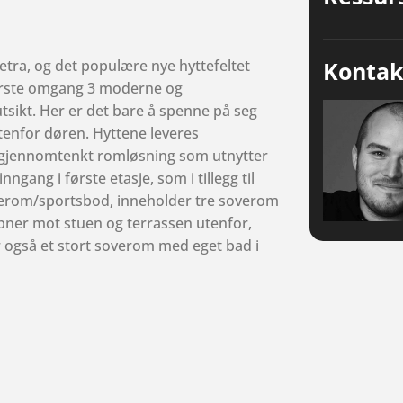
Kontak
etra, og det populære nye hyttefeltet
første omgang 3 moderne og
tsikt. Her er det bare å spenne på seg
tenfor døren. Hyttene leveres
n gjennomtenkt romløsning som utnytter
ngang i første etasje, som i tillegg til
kerom/sportsbod, inneholder tre soverom
 åpner mot stuen og terrassen utenfor,
r også et stort soverom med eget bad i