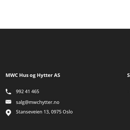
MWC Hus og Hytter AS
S
992 41 465
salg@mwchytter.no
Stanseveien 13, 0975 Oslo