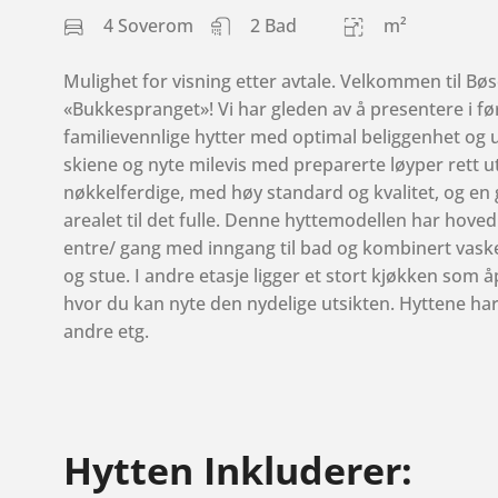
4 Soverom
2 Bad
m²
Mulighet for visning etter avtale. Velkommen til Bøs
«Bukkespranget»! Vi har gleden av å presentere i 
familievennlige hytter med optimal beliggenhet og u
skiene og nyte milevis med preparerte løyper rett u
nøkkelferdige, med høy standard og kvalitet, og e
arealet til det fulle. Denne hyttemodellen har hovedin
entre/ gang med inngang til bad og kombinert vas
og stue. I andre etasje ligger et stort kjøkken som
hvor du kan nyte den nydelige utsikten. Hyttene ha
andre etg.
Hytten Inkluderer: