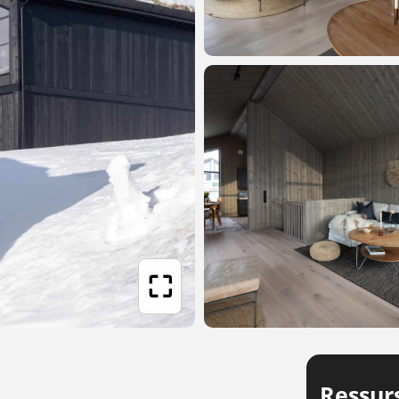
⛶
Ressur