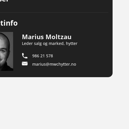
tinfo
Marius Moltzau
Leder salg og marked, hytter
986 21 578
marius@mwchytter.no