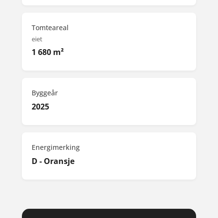
Tomteareal
eiet
1 680 m²
Byggeår
2025
Energimerking
D - Oransje