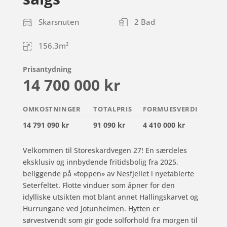
Skarsnuten
2 Bad
156.3m²
Prisantydning
14 700 000 kr
OMKOSTNINGER
TOTALPRIS
FORMUESVERDI
14 791 090 kr
91 090 kr
4 410 000 kr
Velkommen til Storeskardvegen 27! En særdeles
eksklusiv og innbydende fritidsbolig fra 2025,
beliggende på «toppen» av Nesfjellet i nyetablerte
Seterfeltet. Flotte vinduer som åpner for den
idylliske utsikten mot blant annet Hallingskarvet og
Hurrungane ved Jotunheimen. Hytten er
sørvestvendt som gir gode solforhold fra morgen til