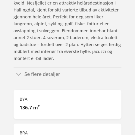
kveld. Nesfjellet er en attraktiv helårsdestinasjon i
Hallingdal, kjent for sitt varierte tilbud av aktiviteter
gjennom hele året. Perfekt for deg som liker
langrenn, alpint, sykling, golf, fiske, fottur eller
avslapning i solveggen. Eiendommen innehar blant
annet 2 stuer, 4 soverom, 2 baderom, ekstra toalett
og badstue – fordelt over 2 plan. Hytten selges ferdig
møblert med interiør fra øverste hylle, jacuzzi og
montert el-bil lader.
Se flere detaljer
BYA
136.7 m²
BRA