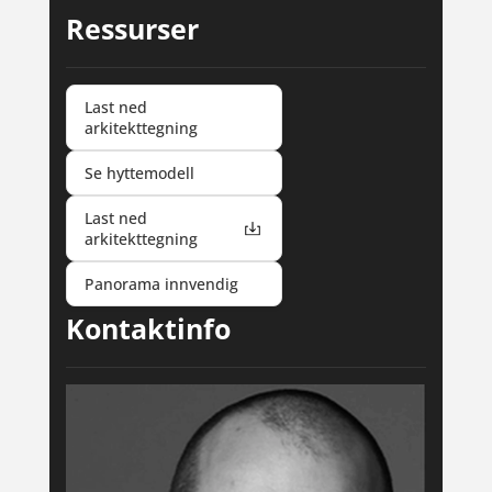
Ressurser
Last ned
arkitekttegning
Se hyttemodell
Last ned
arkitekttegning
Panorama innvendig
Kontaktinfo