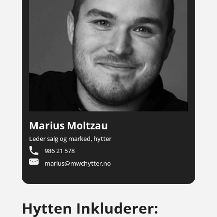
Marius Moltzau
Leder salg og marked, hytter
986 21 578
marius@mwchytter.no
Hytten Inkluderer: